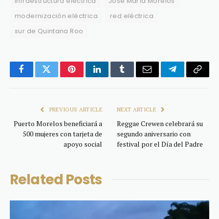
infraestructura eléctrica
José María Morelos
modernización eléctrica
red eléctrica
sur de Quintana Roo
Facebook
Twitter
Pinterest
LinkedIn
Tumblr
Email
Telegram
Copy
Link
PREVIOUS ARTICLE
NEXT ARTICLE
Puerto Morelos beneficiará a
Reggae Crewen celebrará su
500 mujeres con tarjeta de
segundo aniversario con
apoyo social
festival por el Día del Padre
Related
Posts