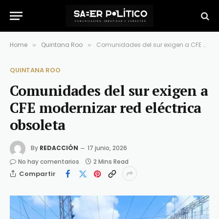
Home
Quintana Roo
Comunidades del sur exigen a CFE modernizar red eléctrica obsoleta
»
»
QUINTANA ROO
Comunidades del sur exigen a
CFE modernizar red eléctrica
obsoleta
By
REDACCIÓN
17 junio, 2026
No hay comentarios
2 Mins Read
Compartir