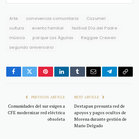
Arte
convivencia comunitaria
Cozumel
cultura
evento familiar
festival Día del Padre
música
parque Las Águilas
Reggae Crewen
segundo aniversario
Facebook
Twitter
Pinterest
LinkedIn
Tumblr
Email
Telegram
Copy
Link
PREVIOUS ARTICLE
NEXT ARTICLE
Comunidades del sur exigen a
Destapan presunta red de
CFE modernizar red eléctrica
apoyos y pagos ocultos de
obsoleta
Morena durante gestión de
Mario Delgado