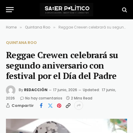
Home
Quintana Roo
Reggae Crewen celebrará su segundo aniversario con festival por el Día del Padre
»
»
QUINTANA ROO
Reggae Crewen celebrará su
segundo aniversario con
festival por el Día del Padre
By
REDACCIÓN
17 junio, 2026
Updated:
17 junio,
2026
No hay comentarios
2 Mins Read
Compartir