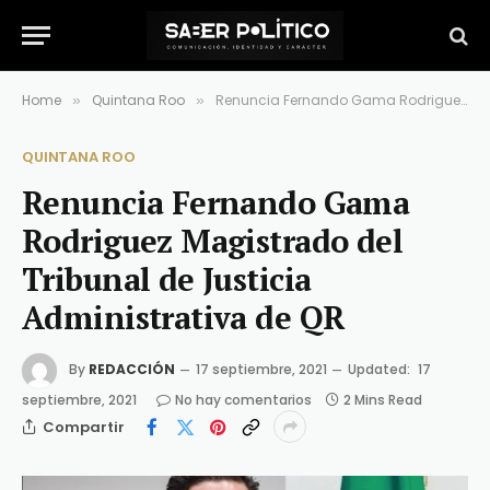
Home
Quintana Roo
Renuncia Fernando Gama Rodriguez Magistrado del Tribunal de Justicia Administrativa de QR
»
»
QUINTANA ROO
Renuncia Fernando Gama
Rodriguez Magistrado del
Tribunal de Justicia
Administrativa de QR
By
REDACCIÓN
17 septiembre, 2021
Updated:
17
septiembre, 2021
No hay comentarios
2 Mins Read
Compartir