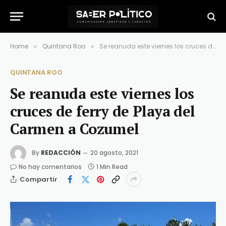
Home
Quintana Roo
Se reanuda este viernes los cruces de ferry de Playa del Carmen a Cozumel
»
»
QUINTANA ROO
Se reanuda este viernes los
cruces de ferry de Playa del
Carmen a Cozumel
By
REDACCIÓN
20 agosto, 2021
No hay comentarios
1 Min Read
Compartir