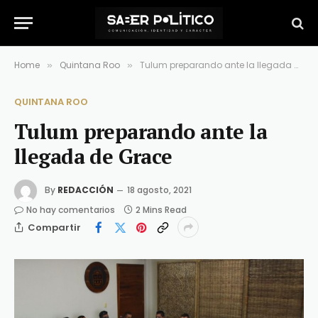
Home
Quintana Roo
Tulum preparando ante la llegada de Grace
»
»
QUINTANA ROO
Tulum preparando ante la
llegada de Grace
By
REDACCIÓN
18 agosto, 2021
No hay comentarios
2 Mins Read
Compartir