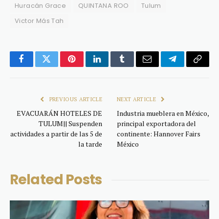
Huracán Grace
QUINTANA ROO
Tulum
Victor Más Tah
Facebook
Twitter
Pinterest
LinkedIn
Tumblr
Email
Telegram
Copy
Link
PREVIOUS ARTICLE
NEXT ARTICLE
EVACUARÁN HOTELES DE
Industria mueblera en México,
TULUM|| Suspenden
principal exportadora del
actividades a partir de las 5 de
continente: Hannover Fairs
la tarde
México
Related
Posts