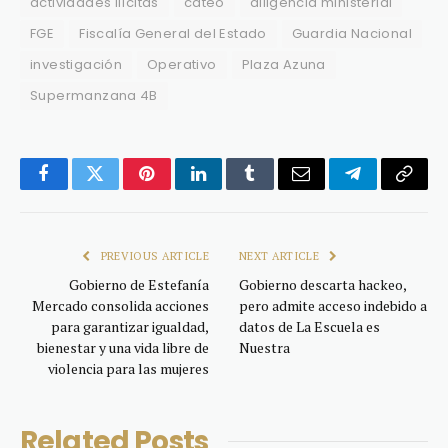
actividades ilícitas
cateo
diligencia ministerial
FGE
Fiscalía General del Estado
Guardia Nacional
investigación
Operativo
Plaza Azuna
Supermanzana 4B
Facebook
Twitter
Pinterest
LinkedIn
Tumblr
Email
Telegram
Copy
Link
PREVIOUS ARTICLE
NEXT ARTICLE
Gobierno de Estefanía
Gobierno descarta hackeo,
Mercado consolida acciones
pero admite acceso indebido a
para garantizar igualdad,
datos de La Escuela es
bienestar y una vida libre de
Nuestra
violencia para las mujeres
Related
Posts