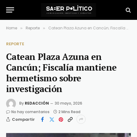
Home
Reporte
Catean Plaza Azuna en Cancún; Fiscalía mantiene hermetismo sobre investigación
»
»
REPORTE
Catean Plaza Azuna en
Cancún; Fiscalía mantiene
hermetismo sobre
investigación
By
REDACCIÓN
30 mayo, 2026
No hay comentarios
2 Mins Read
Compartir