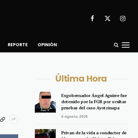
Facebook
X
Instagr
(Twitter)
REPORTE
OPINIÓN
Última Hora
Exgobernador Ángel Aguirre fue
detenido por la FGR por ocultar
pruebas del caso Ayotzinapa
6 agosto, 2026
Privan de la vida a conductor de