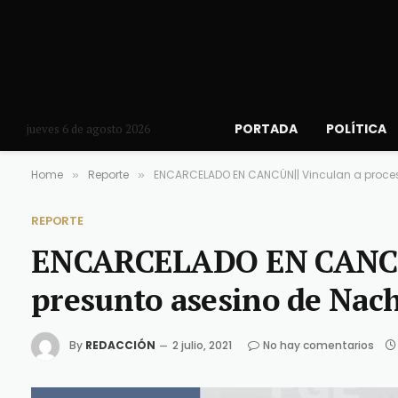
PORTADA
POLÍTICA
jueves 6 de agosto 2026
Home
Reporte
ENCARCELADO EN CANCÚN|| Vinculan a proce
»
»
REPORTE
ENCARCELADO EN CANCÚN|
presunto asesino de Nac
By
REDACCIÓN
2 julio, 2021
No hay comentarios