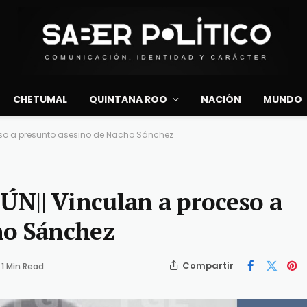
CHETUMAL
QUINTANA ROO
NACIÓN
MUNDO
so a presunto asesino de Nacho Sánchez
| Vinculan a proceso a
ho Sánchez
Compartir
1 Min Read