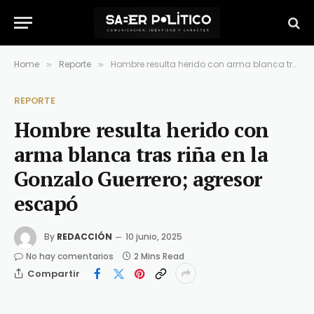
Home
Reporte
Hombre resulta herido con arma blanca tras riña en la Gonzalo Guerrero; agresor escapó
»
»
REPORTE
Hombre resulta herido con
arma blanca tras riña en la
Gonzalo Guerrero; agresor
escapó
By
REDACCIÓN
10 junio, 2025
No hay comentarios
2 Mins Read
Compartir