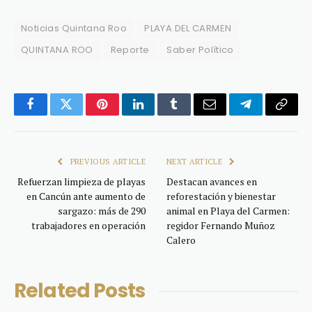
Noticias Quintana Roo
PLAYA DEL CARMEN
QUINTANA ROO
Reporte
Saber Político
Facebook
Twitter
Pinterest
LinkedIn
Tumblr
Email
Telegram
Copy
Link
PREVIOUS ARTICLE
NEXT ARTICLE
Refuerzan limpieza de playas
Destacan avances en
en Cancún ante aumento de
reforestación y bienestar
sargazo: más de 290
animal en Playa del Carmen:
trabajadores en operación
regidor Fernando Muñoz
Calero
Related
Posts