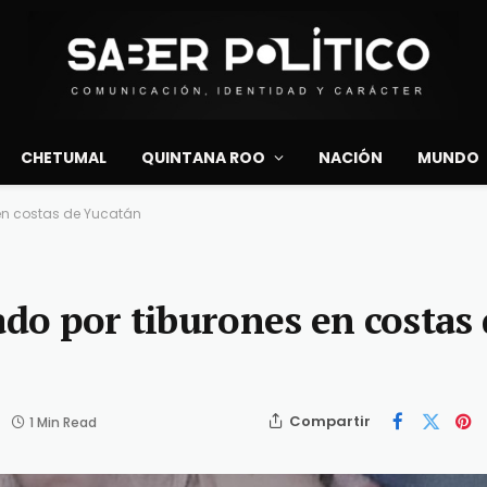
CHETUMAL
QUINTANA ROO
NACIÓN
MUNDO
 en costas de Yucatán
ado por tiburones en costas
Compartir
1 Min Read