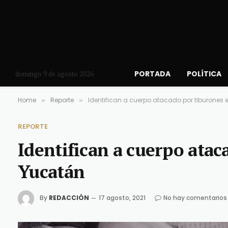
PORTADA
POLÍTICA
domingo 9 de agosto 2026
Home
Reporte
Identifican a cuerpo atacado por tiburones
»
»
REPORTE
Identifican a cuerpo atac
Yucatán
By
REDACCIÓN
17 agosto, 2021
No hay comentarios