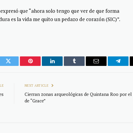
, expresó que “ahora solo tengo que ver de que forma
dura es la vida me quito un pedazo de corazón (SIC)”.
ook
Twitter
Pinterest
LinkedIn
Tumblr
Email
Telegr
LE
NEXT ARTICLE
es
Cierran zonas arqueológicas de Quintana Roo por el
de “Grace”