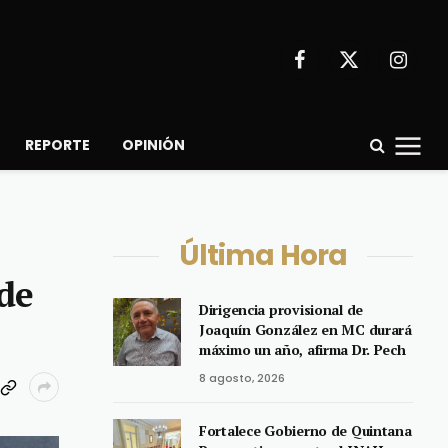
Facebook
X
Instagr
(Twitter)
REPORTE
OPINIÓN
Última Hora
 de
Dirigencia provisional de
Joaquín González en MC durará
máximo un año, afirma Dr. Pech
8 agosto, 2026
Fortalece Gobierno de Quintana