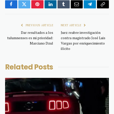
Facebook
Twitter
Pinterest
LinkedIn
Tumblr
Email
Telegram
Copy
Link
PREVIOUS ARTICLE
NEXT ARTICLE
Dar resultados a los
Juez reabre investigación
tulumnenses es mi prioridad:
contra magistrado José Luis
Marciano Dzul
Vargas por enriquecimiento
ilícito
Related
Posts