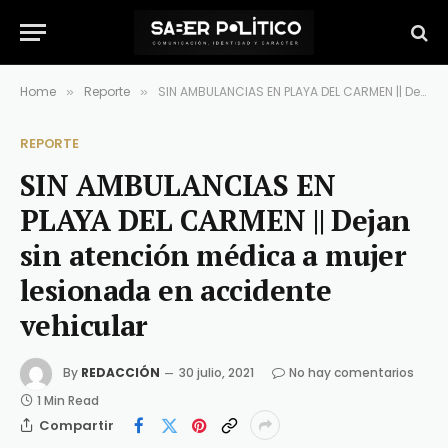
Home
Reporte
SIN AMBULANCIAS EN PLAYA DEL CARMEN || Dejan sin atención médica a mujer lesionada en accidente vehicular
»
»
REPORTE
SIN AMBULANCIAS EN
PLAYA DEL CARMEN || Dejan
sin atención médica a mujer
lesionada en accidente
vehicular
By
REDACCIÓN
30 julio, 2021
No hay comentarios
1 Min Read
Compartir