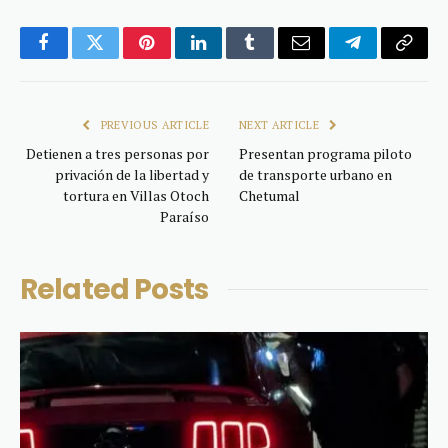
Facebook
Twitter
Pinterest
LinkedIn
Tumblr
Email
Telegram
Copy
Link
PREVIOUS ARTICLE
NEXT ARTICLE
Detienen a tres personas por
Presentan programa piloto
privación de la libertad y
de transporte urbano en
tortura en Villas Otoch
Chetumal
Paraíso
Related
Posts