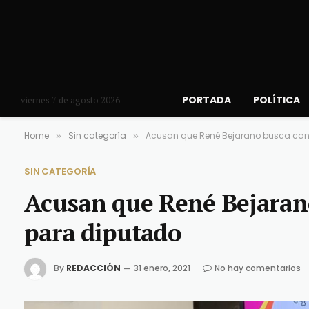
PORTADA
POLÍTICA
viernes 7 de agosto 2026
Home
Sin categoría
Acusan que René Bejarano busca can
»
»
SIN CATEGORÍA
Acusan que René Bejaran
para diputado
By
REDACCIÓN
31 enero, 2021
No hay comentarios