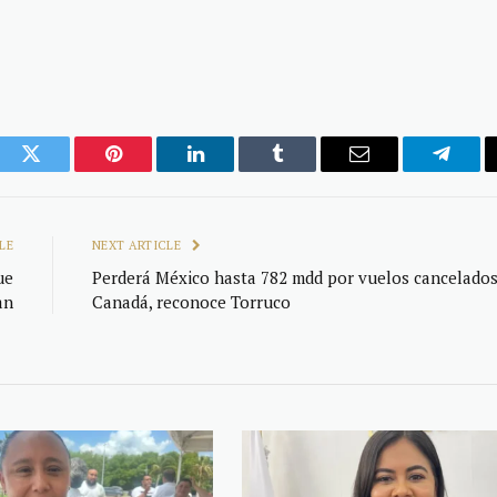
ook
Twitter
Pinterest
LinkedIn
Tumblr
Email
Telegr
LE
NEXT ARTICLE
ue
Perderá México hasta 782 mdd por vuelos cancelados
an
Canadá, reconoce Torruco