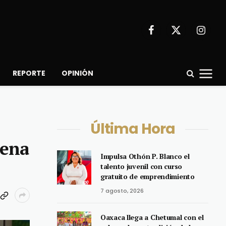
Facebook
X
Instagr
(Twitter)
REPORTE
OPINIÓN
Última Hora
rena
Impulsa Othón P. Blanco el
talento juvenil con curso
gratuito de emprendimiento
7 agosto, 2026
Oaxaca llega a Chetumal con el