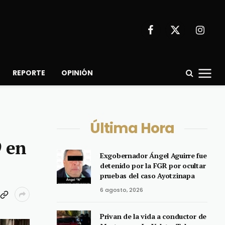
Facebook
X
Instagr
(Twitter)
REPORTE
OPINIÓN
Última Hora
9 en
Exgobernador Ángel Aguirre fue
detenido por la FGR por ocultar
pruebas del caso Ayotzinapa
6 agosto, 2026
Privan de la vida a conductor de