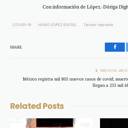
Con información de López.-Dóriga Digi
COVID-19
HUGO LOPEZ GATELL
Tercer repunte
SHARE.
Faceb
PREVIOUS ARTIC
México registra mil 805 nuevos casos de covid; muert
llegan a 233 mil 6
Related
Posts