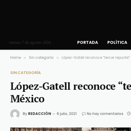
PORTADA
POLÍTICA
viernes 7 de agosto 2026
Home
Sin categoría
López-Gatell reconoce “tercer repunte”
»
»
SIN CATEGORÍA
López-Gatell reconoce “t
México
By
REDACCIÓN
6 julio, 2021
No hay comentarios