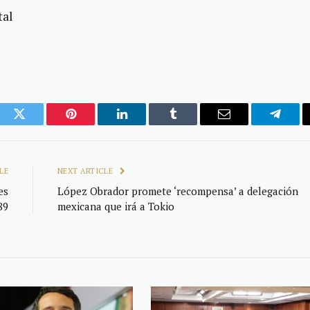
tal
ook
Twitter
Pinterest
LinkedIn
Tumblr
Email
Telegr
LE
NEXT ARTICLE
es
López Obrador promete ‘recompensa’ a delegación
89
mexicana que irá a Tokio