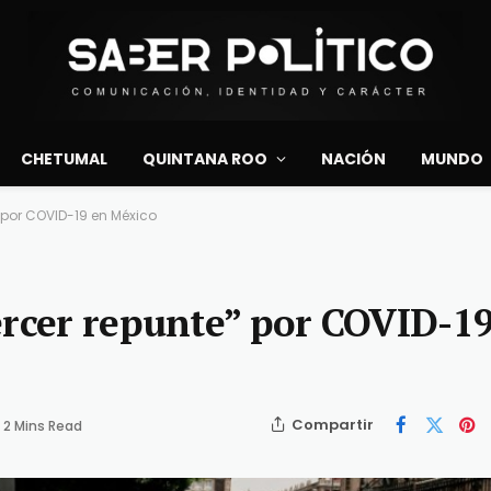
CHETUMAL
QUINTANA ROO
NACIÓN
MUNDO
 por COVID-19 en México
ercer repunte” por COVID-1
Compartir
2 Mins Read