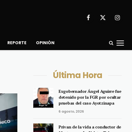
Facebook
X
Instagr
(Twitter)
REPORTE
OPINIÓN
Última Hora
Exgobernador Ángel Aguirre fue
detenido por la FGR por ocultar
pruebas del caso Ayotzinapa
6 agosto, 2026
Privan de la vida a conductor de