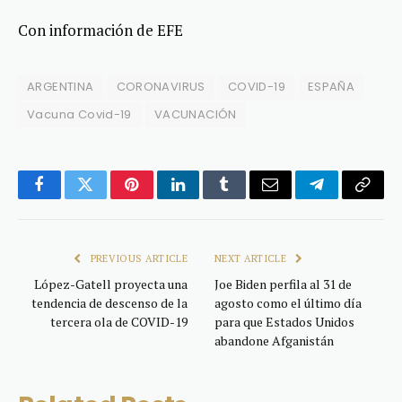
Con información de EFE
ARGENTINA
CORONAVIRUS
COVID-19
ESPAÑA
Vacuna Covid-19
VACUNACIÓN
Facebook
Twitter
Pinterest
LinkedIn
Tumblr
Email
Telegram
Copy
Link
PREVIOUS ARTICLE
NEXT ARTICLE
López-Gatell proyecta una
Joe Biden perfila al 31 de
tendencia de descenso de la
agosto como el último día
tercera ola de COVID-19
para que Estados Unidos
abandone Afganistán