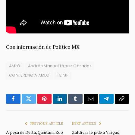
Con información de Político MX
AMLO
Andrés Manuel López Obrador
CONFERENCIA AMLO
TEPJF
Facebook
Twitter
Pinterest
LinkedIn
Tumblr
Email
Telegram
Copy
Link
PREVIOUS ARTICLE
NEXT ARTICLE
A pesa de Delta, Quintana Roo
Zaldívar le pide a Vargas