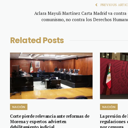
PREVIOUS ARTIC
Aclara Mayuli Martínez Carta Madrid va contra 
comunismo, no contra los Derechos Human
Related
Posts
NACIÓN
NACIÓN
Corte pierde relevancia ante reformas de
La presión de 
Morena y expertos advierten
regulaciones 
debilitamiento judicial
por censura