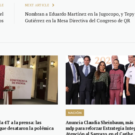
LE
NEXT ARTICLE
el
Nombran a Eduardo Martínez en la Jugocopo, y Tepy
os
Gutiérrez en la Mesa Directiva del Congreso de QR
NACIÓN
la 4T a la prensa: las
Anuncia Claudia Sheinbaum, más 
que desataron la polémica
mdp para reforzar Estrategia Inte
Atención al Sargazo en el Caribe