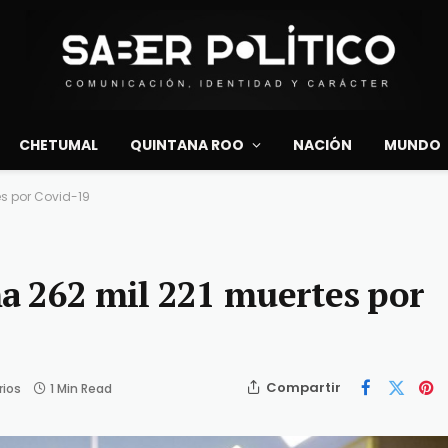
CHETUMAL
QUINTANA ROO
NACIÓN
MUNDO
s por Covid-19
a 262 mil 221 muertes por
Compartir
rios
1 Min Read