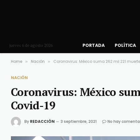
PORTADA
POLÍTICA
jueves 6 de agosto 2026
Home
Nación
Coronavirus: México suma 262 mil 221 muerte
»
»
NACIÓN
Coronavirus: México sum
Covid-19
By
REDACCIÓN
3 septiembre, 2021
No hay comenta