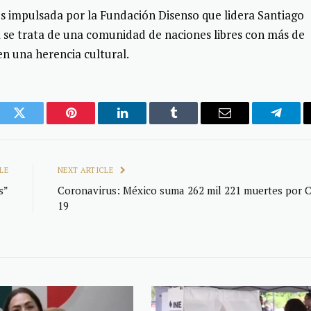
s impulsada por la Fundación Disenso que lidera Santiago
ra se trata de una comunidad de naciones libres con más de
n una herencia cultural.
ook
Twitter
Pinterest
LinkedIn
Tumblr
Email
Telegr
LE
NEXT ARTICLE
s”
Coronavirus: México suma 262 mil 221 muertes por C
19