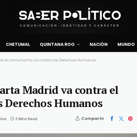
CHETUMAL
QUINTANA ROO
NACIÓN
MUNDO
tra el comunismo, no contra los Derechos Humanos
arta Madrid va contra el
os Derechos Humanos
Compartir
rios
2 Mins Read