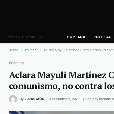
PORTADA
POLÍTICA
jueves 6 de agosto 2026
Home
Política
Aclara Mayuli Martínez Carta Madrid va con
»
»
POLÍTICA
Aclara Mayuli Martínez C
comunismo, no contra l
By
REDACCIÓN
3 septiembre, 2021
No hay comenta