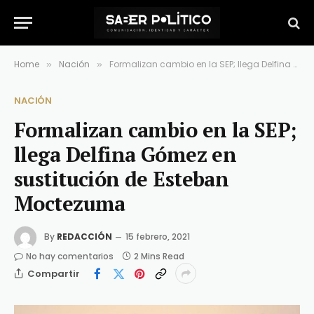
Home
Nación
Formalizan cambio en la SEP; llega Delfina Gómez en sustitución de Esteban Moctezuma
»
»
NACIÓN
Formalizan cambio en la SEP;
llega Delfina Gómez en
sustitución de Esteban
Moctezuma
By
REDACCIÓN
15 febrero, 2021
No hay comentarios
2 Mins Read
Compartir