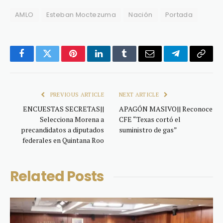
AMLO
Esteban Moctezuma
Nación
Portada
Facebook
Twitter
Pinterest
LinkedIn
Tumblr
Email
Telegram
Copy
Link
PREVIOUS ARTICLE
NEXT ARTICLE
ENCUESTAS SECRETAS||
APAGÓN MASIVO|| Reconoce
Selecciona Morena a
CFE “Texas cortó el
precandidatos a diputados
suministro de gas”
federales en Quintana Roo
Related
Posts