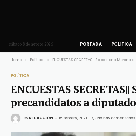
PORTADA
POLÍTICA
sábado 8 de agosto 2026
Home
Política
ENCUESTAS SECRETAS|| Selecciona Morena a 
»
»
POLÍTICA
ENCUESTAS SECRETAS|| S
precandidatos a diputado
By
REDACCIÓN
15 febrero, 2021
No hay comentarios