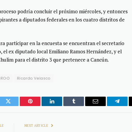
proceso podría concluir el próximo miércoles, y entonces
irantes a diputados federales en los cuatro distritos de
ara participar en la encuesta se encuentran el secretario
, el ex diputado local Emiliano Ramos Hernández, y el
hulim para el distrito 3 que pertenece a Cancún.
 ROO
Ricardo Velasco
ook
Twitter
Pinterest
LinkedIn
Tumblr
Email
Telegr
LE
NEXT ARTICLE