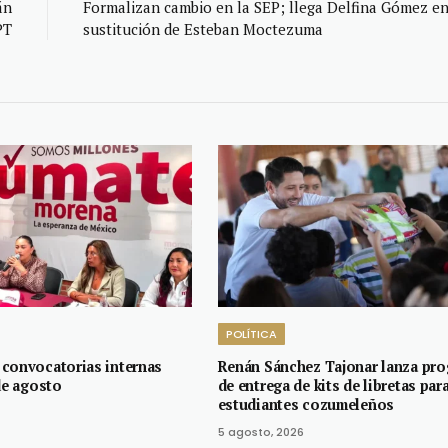
án
Formalizan cambio en la SEP; llega Delfina Gómez e
PT
sustitución de Esteban Moctezuma
POLÍTICA
convocatorias internas
Renán Sánchez Tajonar lanza pr
de agosto
de entrega de kits de libretas par
estudiantes cozumeleños
5 agosto, 2026