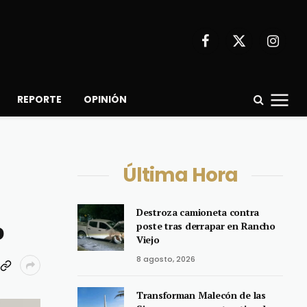
Facebook
X
Instagr
(Twitter)
REPORTE
OPINIÓN
Última Hora
Destroza camioneta contra
o
poste tras derrapar en Rancho
Viejo
8 agosto, 2026
Transforman Malecón de las