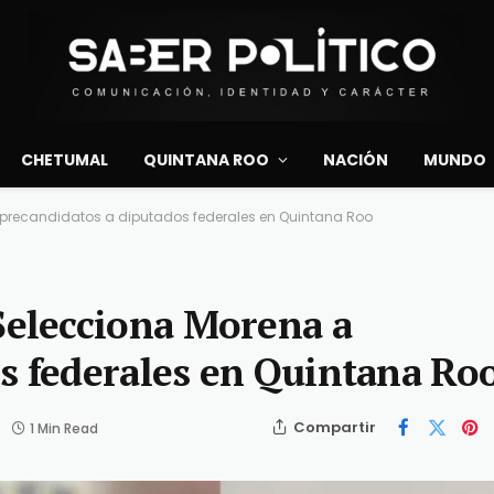
CHETUMAL
QUINTANA ROO
NACIÓN
MUNDO
precandidatos a diputados federales en Quintana Roo
elecciona Morena a
s federales en Quintana Ro
Compartir
1 Min Read