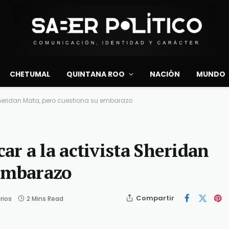
CHETUMAL
QUINTANA ROO
NACIÓN
MUNDO
heridan Mata, pero cuestiona su embarazo
r a la activista Sheridan
 embarazo
Compartir
rios
2 Mins Read