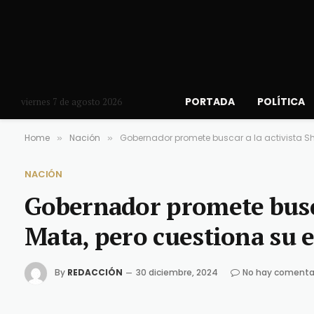
PORTADA
POLÍTICA
viernes 7 de agosto 2026
Home
Nación
Gobernador promete buscar a la activista S
»
»
NACIÓN
Gobernador promete busca
Mata, pero cuestiona su
By
REDACCIÓN
30 diciembre, 2024
No hay comenta