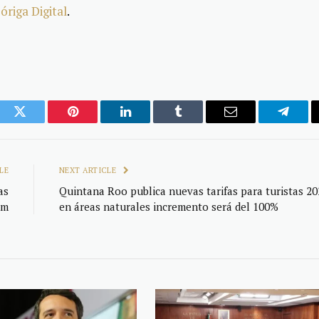
riga Digital
.
ook
Twitter
Pinterest
LinkedIn
Tumblr
Email
Telegr
LE
NEXT ARTICLE
as
Quintana Roo publica nuevas tarifas para turistas 20
um
en áreas naturales incremento será del 100%