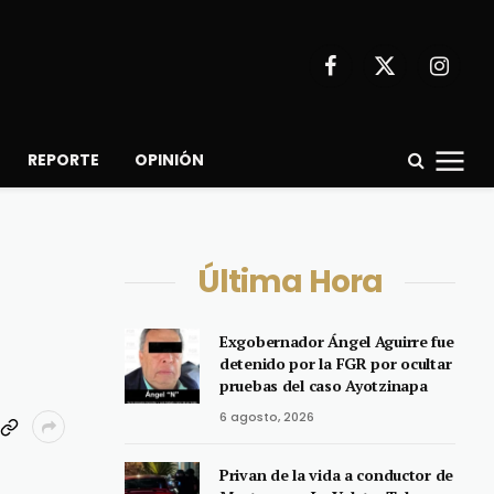
Facebook
X
Instagr
(Twitter)
REPORTE
OPINIÓN
Última Hora
Exgobernador Ángel Aguirre fue
detenido por la FGR por ocultar
pruebas del caso Ayotzinapa
6 agosto, 2026
Privan de la vida a conductor de