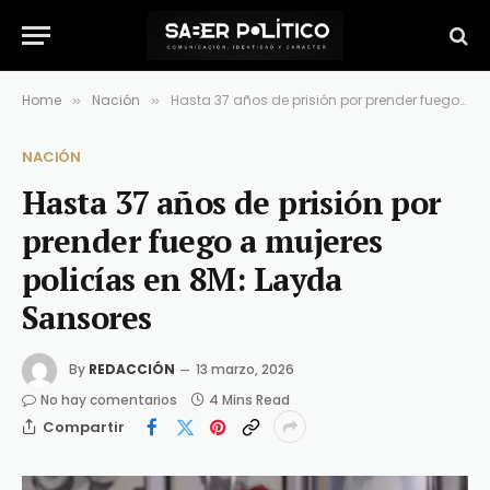
Home
Nación
Hasta 37 años de prisión por prender fuego a mujeres policías en 8M: Layda Sansores
»
»
NACIÓN
Hasta 37 años de prisión por
prender fuego a mujeres
policías en 8M: Layda
Sansores
By
REDACCIÓN
13 marzo, 2026
No hay comentarios
4 Mins Read
Compartir