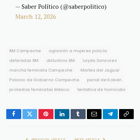
— Saber Político (@saberpolitico)
March 12, 2026
8M Campeche
agresión a mujeres policía
detenidas 8M
disturbios 8M
Layda Sansores
marcha feminista Campeche
Martes del Jaguar
Palacio de Gobierno Campeche
penal de Kobén
protestas feministas México
tentativa de homicidio
Facebook
Twitter
Pinterest
LinkedIn
Tumblr
Email
Telegram
Copy
Link
PREVIOUS ARTICLE
NEXT ARTICLE