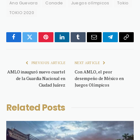
Ana Guevara
Conade
Juegos olímpicos
Tokio
TOKIO 2020
Facebook
Twitter
Pinterest
LinkedIn
Tumblr
Email
Telegram
Copy
Link
PREVIOUS ARTICLE
NEXT ARTICLE
AMLO inauguró nuevo cuartel
Con AMLO, el peor
de la Guardia Nacional en
desempeño de México en
Ciudad Juárez
Juegos Olímpicos
Related
Posts