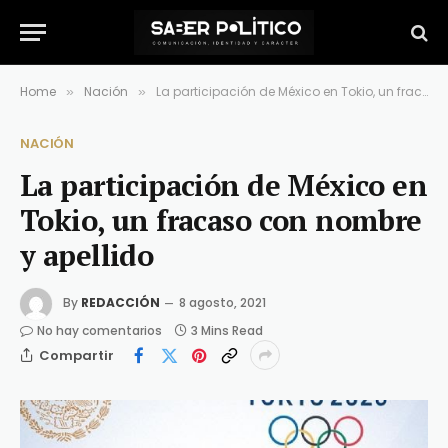
Home
Nación
La participación de México en Tokio, un fracaso con nombre y apellido
»
»
NACIÓN
La participación de México en
Tokio, un fracaso con nombre
y apellido
By
REDACCIÓN
8 agosto, 2021
No hay comentarios
3 Mins Read
Compartir