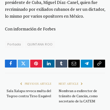
presidente de Cuba, Miguel Díaz-Canel, quien fue
recriminado por exiliados cubanos de ser un dictador,
lo mismo por varios opositores en México.
Con información de Forbes
Portada
QUINTANA ROO
Facebook
Twitter
Pinterest
LinkedIn
Tumblr
Email
Telegram
Copy
Link
PREVIOUS ARTICLE
NEXT ARTICLE
Sala Xalapa revoca multa del
Nombran a exdirector de
Teqroo contra Tirso Esquivel
tránsito de Cancún, como
secretario de la CATEM