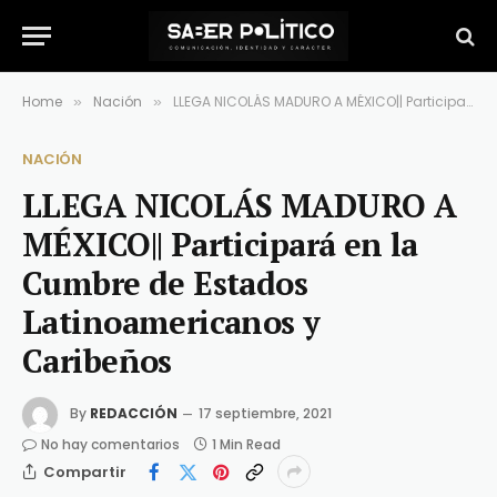
Home
Nación
LLEGA NICOLÁS MADURO A MÉXICO|| Participará en la Cumbre de Estados Latinoamericanos y Caribeños
»
»
NACIÓN
LLEGA NICOLÁS MADURO A
MÉXICO|| Participará en la
Cumbre de Estados
Latinoamericanos y
Caribeños
By
REDACCIÓN
17 septiembre, 2021
No hay comentarios
1 Min Read
Compartir