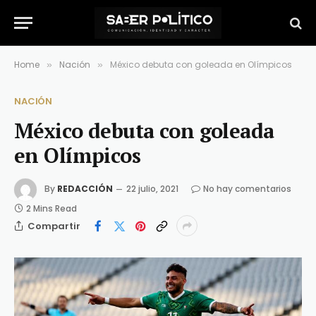
Home
Nación
México debuta con goleada en Olímpicos
»
»
NACIÓN
México debuta con goleada
en Olímpicos
By
REDACCIÓN
22 julio, 2021
No hay comentarios
2 Mins Read
Compartir