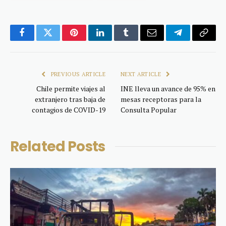
Facebook
Twitter
Pinterest
LinkedIn
Tumblr
Email
Telegram
Copy
Link
PREVIOUS ARTICLE
NEXT ARTICLE
Chile permite viajes al
INE lleva un avance de 95% en
extranjero tras baja de
mesas receptoras para la
contagios de COVID-19
Consulta Popular
Related
Posts