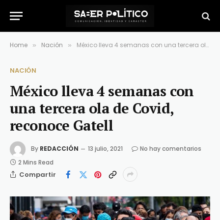
Home
Nación
México lleva 4 semanas con una tercera ola de Covid, reconoce Gatell
»
»
NACIÓN
México lleva 4 semanas con
una tercera ola de Covid,
reconoce Gatell
By
REDACCIÓN
13 julio, 2021
No hay comentarios
2 Mins Read
Compartir