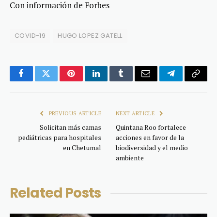
Con información de Forbes
COVID-19
HUGO LOPEZ GATELL
Facebook
Twitter
Pinterest
LinkedIn
Tumblr
Email
Telegram
Copy
Link
PREVIOUS ARTICLE
NEXT ARTICLE
Solicitan más camas
Quintana Roo fortalece
pediátricas para hospitales
acciones en favor de la
en Chetumal
biodiversidad y el medio
ambiente
Related
Posts