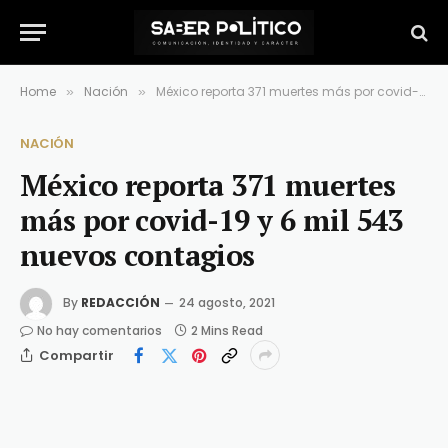
Home
Nación
México reporta 371 muertes más por covid-19 y 6 mil 543 nuevos contagios
»
»
NACIÓN
México reporta 371 muertes
más por covid-19 y 6 mil 543
nuevos contagios
By
REDACCIÓN
24 agosto, 2021
No hay comentarios
2 Mins Read
Compartir