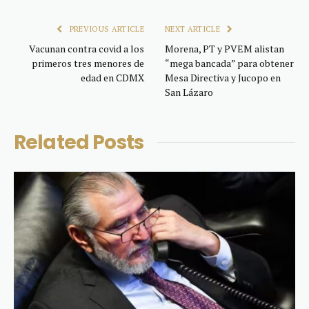
Link
PREVIOUS ARTICLE
NEXT ARTICLE
Vacunan contra covid a los
Morena, PT y PVEM alistan
primeros tres menores de
“mega bancada” para obtener
edad en CDMX
Mesa Directiva y Jucopo en
San Lázaro
Related
Posts