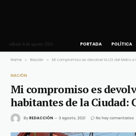
PORTADA
POLÍTICA
sábado 8 de agosto 2026
Home
Nación
Mi compromiso es devolver la L12 del Metro 
»
»
NACIÓN
Mi compromiso es devolve
habitantes de la Ciudad:
By
REDACCIÓN
3 agosto, 2021
No hay comentarios