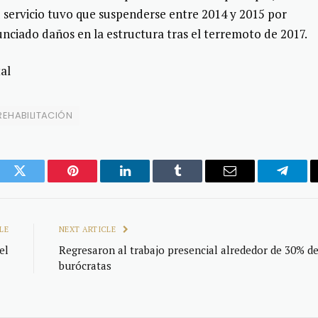
u servicio tuvo que suspenderse entre 2014 y 2015 por
nciado daños en la estructura tras el terremoto de 2017.
al
REHABILITACIÓN
ook
Twitter
Pinterest
LinkedIn
Tumblr
Email
Telegr
LE
NEXT ARTICLE
el
Regresaron al trabajo presencial alrededor de 30% d
burócratas