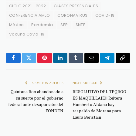
CICLO 2021 - 2022
CLASES PRESENCIALES
CONFERENCIA AMLO
CORONAVIRUS
COVID-19
México
Pandemia
SEP
SNTE
Vacuna Covid-19
Facebook
Twitter
Pinterest
LinkedIn
Tumblr
Email
Telegram
Copy
Link
PREVIOUS ARTICLE
NEXT ARTICLE
Quintana Roo abandonado a
RESOLUTIVO DEL TEQROO
su suerte por el gobierno
ES MAQUILLAJE|| Reitera
federal ante desaparición del
Humberto Aldana hay
FONDEN
respaldo de Morena para
Laura Beristain