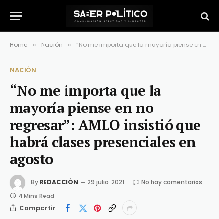
Home
Nación
“No me importa que la mayoría piense en no regresar”: AMLO insistió que habrá clases presenciales en agosto
»
»
NACIÓN
“No me importa que la
mayoría piense en no
regresar”: AMLO insistió que
habrá clases presenciales en
agosto
By
REDACCIÓN
29 julio, 2021
No hay comentarios
4 Mins Read
Compartir