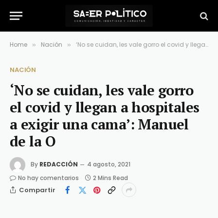
Home
Nación
‘No se cuidan, les vale gorro el covid y llegan a hospitales a exigir una cama’: Manuel de la O
»
»
NACIÓN
‘No se cuidan, les vale gorro
el covid y llegan a hospitales
a exigir una cama’: Manuel
de la O
By
REDACCIÓN
4 agosto, 2021
No hay comentarios
2 Mins Read
Compartir