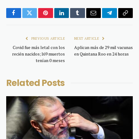
Facebook
Twitter
Pinterest
LinkedIn
Tumblr
Email
Telegram
Copy
Link
PREVIOUS ARTICLE
NEXT ARTICLE
Covid fue más letal con los
Aplican más de 29 mil vacunas
recién nacidos;169 muertos
en Quintana Roo en 24 horas
tenían 0 meses
Related
Posts