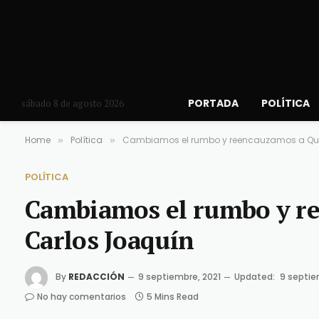
PORTADA
POLÍTICA
sábado 8 de agosto 2026
Home
Política
Cambiamos el rumbo y reencauzamos a Qui
»
»
POLÍTICA
Cambiamos el rumbo y r
Carlos Joaquín
By
REDACCIÓN
9 septiembre, 2021
Updated:
9 septie
No hay comentarios
5 Mins Read