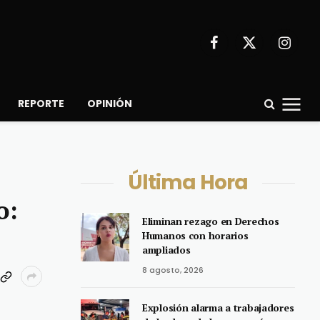
Facebook
X
Instagr
(Twitter)
REPORTE
OPINIÓN
Última Hora
o:
Eliminan rezago en Derechos
Humanos con horarios
ampliados
8 agosto, 2026
Explosión alarma a trabajadores