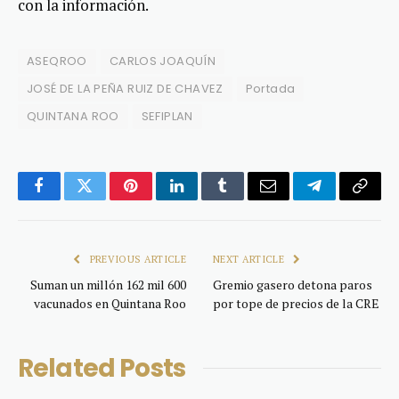
con la información.
ASEQROO
CARLOS JOAQUÍN
JOSÉ DE LA PEÑA RUIZ DE CHAVEZ
Portada
QUINTANA ROO
SEFIPLAN
Facebook
Twitter
Pinterest
LinkedIn
Tumblr
Email
Telegram
Copy
Link
PREVIOUS ARTICLE
NEXT ARTICLE
Suman un millón 162 mil 600
Gremio gasero detona paros
vacunados en Quintana Roo
por tope de precios de la CRE
Related
Posts