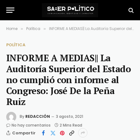
Home
Política
INFORME A MEDIAS|| La Auditoría Superior del Estado no cumplió con informe al Congreso: José De la Peña Ruiz
»
»
POLÍTICA
INFORME A MEDIAS|| La
Auditoría Superior del Estado
no cumplió con informe al
Congreso: José De la Peña
Ruiz
By
REDACCIÓN
3 agosto, 2021
No hay comentarios
2 Mins Read
Compartir