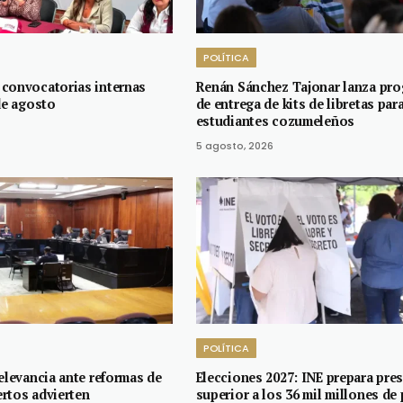
POLÍTICA
convocatorias internas
Renán Sánchez Tajonar lanza pr
de agosto
de entrega de kits de libretas par
estudiantes cozumeleños
5 agosto, 2026
POLÍTICA
elevancia ante reformas de
Elecciones 2027: INE prepara pre
rtos advierten
superior a los 36 mil millones de