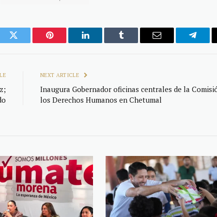
ook
Twitter
Pinterest
LinkedIn
Tumblr
Email
Telegr
LE
NEXT ARTICLE
z;
Inaugura Gobernador oficinas centrales de la Comisi
do
los Derechos Humanos en Chetumal