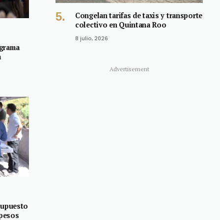
Congelan tarifas de taxis y transporte
colectivo en Quintana Roo
8 julio, 2026
ograma
a
Advertisement
supuesto
 pesos