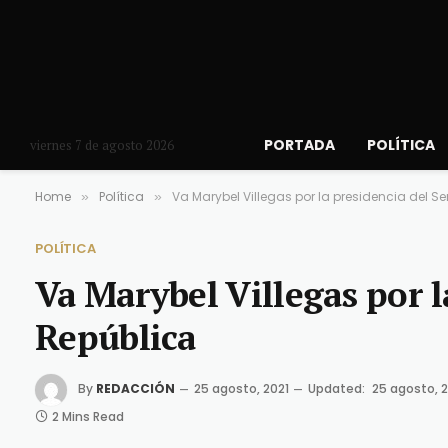
PORTADA
POLÍTICA
viernes 7 de agosto 2026
Home
Política
Va Marybel Villegas por la presidencia del S
»
»
POLÍTICA
Va Marybel Villegas por l
República
By
REDACCIÓN
25 agosto, 2021
Updated:
25 agosto, 2
2 Mins Read