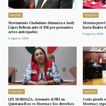
NACIÓN
POLÍTICA
Movimiento Ciudadano denuncia a Andy
Morena prevé 
López Beltrán ante el INE por presuntos
hacia finales 
actos anticipados
6 agosto, 2026
6 agosto, 2026
PORTADA
NACIÓN
LEY MORDAZA: Arremete el PRI en
Corte pierde r
Quintana Roo vs Morena y los derechos
Morena y expe