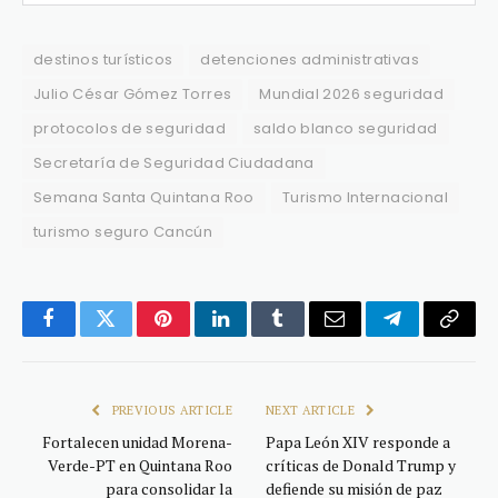
destinos turísticos
detenciones administrativas
Julio César Gómez Torres
Mundial 2026 seguridad
protocolos de seguridad
saldo blanco seguridad
Secretaría de Seguridad Ciudadana
Semana Santa Quintana Roo
Turismo Internacional
turismo seguro Cancún
Facebook
Twitter
Pinterest
LinkedIn
Tumblr
Email
Telegram
Copy
Link
PREVIOUS ARTICLE
NEXT ARTICLE
Fortalecen unidad Morena-
Papa León XIV responde a
Verde-PT en Quintana Roo
críticas de Donald Trump y
para consolidar la
defiende su misión de paz