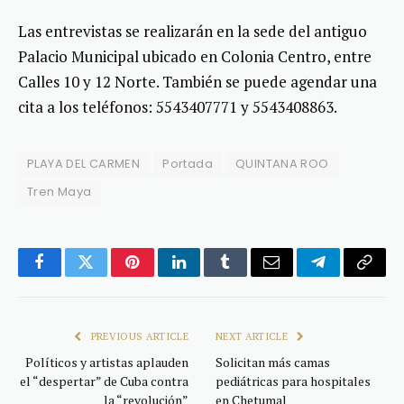
Las entrevistas se realizarán en la sede del antiguo
Palacio Municipal ubicado en Colonia Centro, entre
Calles 10 y 12 Norte. También se puede agendar una
cita a los teléfonos: 5543407771 y 5543408863.
PLAYA DEL CARMEN
Portada
QUINTANA ROO
Tren Maya
Facebook
Twitter
Pinterest
LinkedIn
Tumblr
Email
Telegram
Copy
Link
PREVIOUS ARTICLE
NEXT ARTICLE
Políticos y artistas aplauden
Solicitan más camas
el “despertar” de Cuba contra
pediátricas para hospitales
la “revolución”
en Chetumal