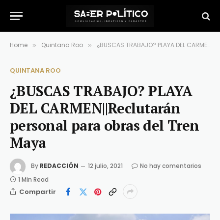
Home
Quintana Roo
¿BUSCAS TRABAJO? PLAYA DEL CARMEN||Reclutarán personal para obras del Tren Maya
»
»
QUINTANA ROO
¿BUSCAS TRABAJO? PLAYA
DEL CARMEN||Reclutarán
personal para obras del Tren
Maya
By
REDACCIÓN
12 julio, 2021
No hay comentarios
1 Min Read
Compartir