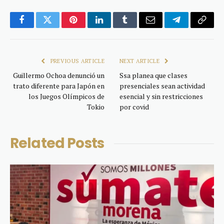
Facebook
Twitter
Pinterest
LinkedIn
Tumblr
Email
Telegram
Copy
Link
PREVIOUS ARTICLE
NEXT ARTICLE
Guillermo Ochoa denunció un
Ssa planea que clases
trato diferente para Japón en
presenciales sean actividad
los Juegos Olímpicos de
esencial y sin restricciones
Tokio
por covid
Related
Posts