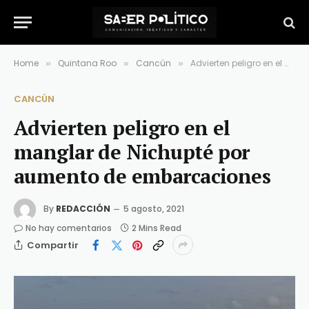
Home
Quintana Roo
Cancún
Advierten peligro en el manglar de Nichupté por aumento de embarcaciones
»
»
»
CANCÚN
Advierten peligro en el
manglar de Nichupté por
aumento de embarcaciones
By
REDACCIÓN
5 agosto, 2021
No hay comentarios
2 Mins Read
Compartir