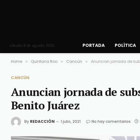
PORTADA
POLÍTICA
sábado 8 de agosto 2026
Home
Quintana Roo
Cancún
Anuncian jornada de sub
»
»
»
CANCÚN
Anuncian jornada de sub
Benito Juárez
By
REDACCIÓN
1 julio, 2021
No hay comentarios