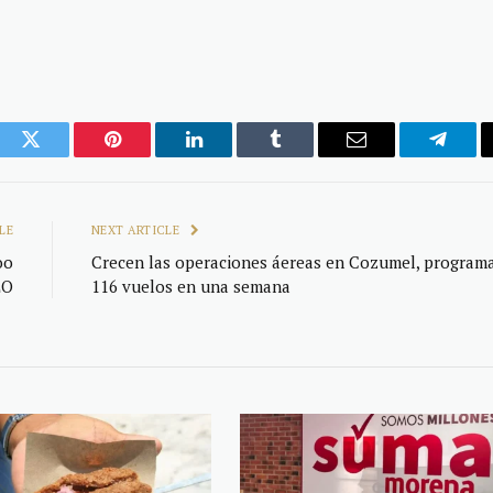
ook
Twitter
Pinterest
LinkedIn
Tumblr
Email
Telegr
LE
NEXT ARTICLE
oo
Crecen las operaciones áereas en Cozumel, program
LO
116 vuelos en una semana