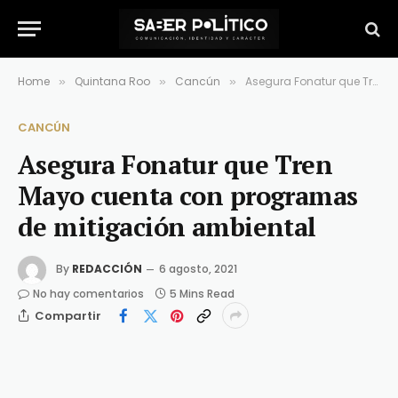
Home
Quintana Roo
Cancún
Asegura Fonatur que Tren Mayo cuenta con programas de mitigación ambiental
»
»
»
CANCÚN
Asegura Fonatur que Tren
Mayo cuenta con programas
de mitigación ambiental
By
REDACCIÓN
6 agosto, 2021
No hay comentarios
5 Mins Read
Compartir