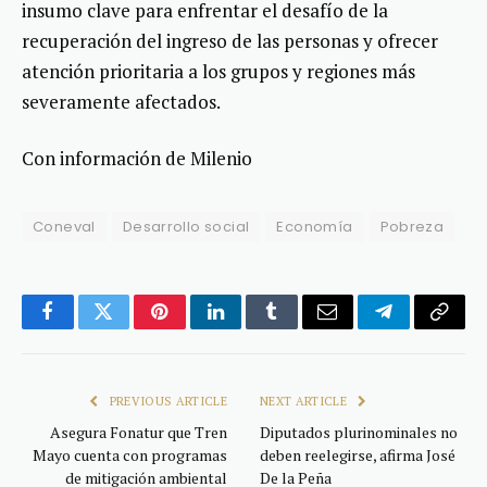
insumo clave para enfrentar el desafío de la
recuperación del ingreso de las personas y ofrecer
atención prioritaria a los grupos y regiones más
severamente afectados.
Con información de Milenio
Coneval
Desarrollo social
Economía
Pobreza
Facebook
Twitter
Pinterest
LinkedIn
Tumblr
Email
Telegram
Copy
Link
PREVIOUS ARTICLE
NEXT ARTICLE
Asegura Fonatur que Tren
Diputados plurinominales no
Mayo cuenta con programas
deben reelegirse, afirma José
de mitigación ambiental
De la Peña