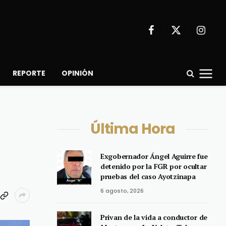
Facebook
X
Instagr
(Twitter)
REPORTE
OPINIÓN
Última Hora
Exgobernador Ángel Aguirre fue
detenido por la FGR por ocultar
pruebas del caso Ayotzinapa
6 agosto, 2026
Privan de la vida a conductor de