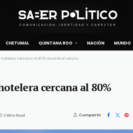
CHETUMAL
QUINTANA ROO
NACIÓN
MUNDO
hotelera cercana al 80% durante el verano
otelera cercana al 80%
Compartir
2 Mins Read