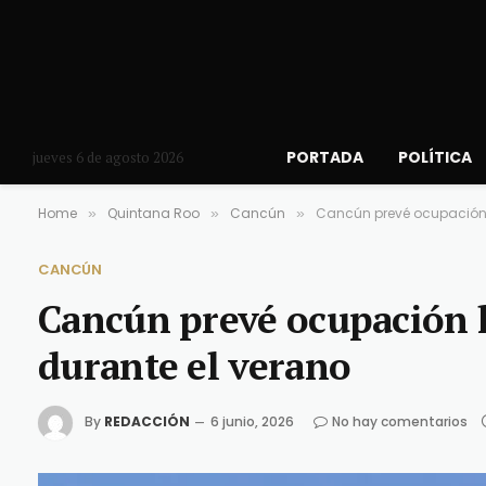
PORTADA
POLÍTICA
jueves 6 de agosto 2026
Home
Quintana Roo
Cancún
Cancún prevé ocupación 
»
»
»
CANCÚN
Cancún prevé ocupación h
durante el verano
By
REDACCIÓN
6 junio, 2026
No hay comentarios