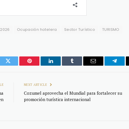
 2026
Ocupación hotelera
Sector Turístico
TURISMO
ook
Twitter
Pinterest
LinkedIn
Tumblr
Email
Telegr
LE
NEXT ARTICLE
na
Cozumel aprovecha el Mundial para fortalecer su
en
promoción turística internacional