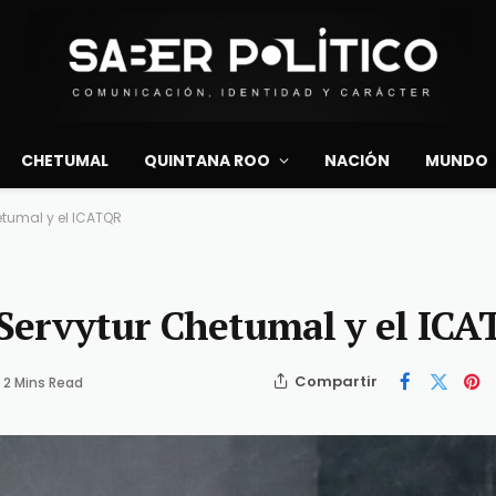
CHETUMAL
QUINTANA ROO
NACIÓN
MUNDO
tumal y el ICATQR
Servytur Chetumal y el IC
Compartir
2 Mins Read