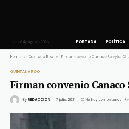
PORTADA
POLÍTICA
jueves 6 de agosto 2026
Home
Quintana Roo
Firman convenio Canaco Servytur Che
»
»
QUINTANA ROO
Firman convenio Canaco 
By
REDACCIÓN
7 julio, 2021
No hay comentarios