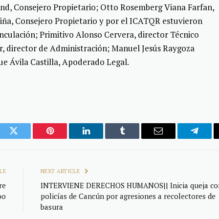
d, Consejero Propietario; Otto Rosemberg Viana Farfan,
Piña, Consejero Propietario y por el ICATQR estuvieron
culación; Primitivo Alonso Cervera, director Técnico
r, director de Administración; Manuel Jesús Raygoza
ue Ávila Castilla, Apoderado Legal.
ook
Twitter
Pinterest
LinkedIn
Tumblr
Email
Telegr
LE
NEXT ARTICLE
re
INTERVIENE DERECHOS HUMANOS|| Inicia queja co
oo
policías de Cancún por agresiones a recolectores de
basura