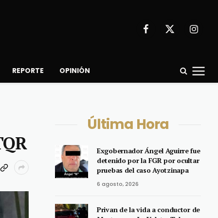
Facebook
X
Instagr
(Twitter)
REPORTE
OPINIÓN
Última Hora
ATQR
Exgobernador Ángel Aguirre fue
detenido por la FGR por ocultar
pruebas del caso Ayotzinapa
6 agosto, 2026
Privan de la vida a conductor de