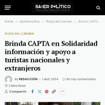
Home
Quintana Roo
Playa del Carmen
Brinda CAPTA en Solidaridad información y apoyo a turistas nacionales y extranjeros
»
»
»
PLAYA DEL CARMEN
Brinda CAPTA en Solidaridad
información y apoyo a
turistas nacionales y
extranjeros
By
REDACCIÓN
1 abril, 2024
No hay comentarios
2 Mins Read
Compartir