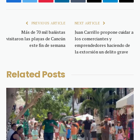
Facebook
Twitter
Pinterest
LinkedIn
Tumblr
Email
Telegram
Copy
Link
PREVIOUS ARTICLE
NEXT ARTICLE
Más de 70 mil bañistas
Juan Carrillo propone cuidar a
visitaron las playas de Cancún
los comerciantes y
este fin de semana
emprendedores haciendo de
la extorsión un delito grave
Related
Posts