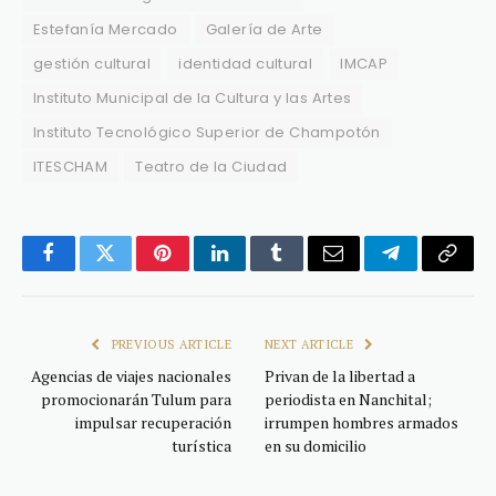
Estefanía Mercado
Galería de Arte
gestión cultural
identidad cultural
IMCAP
Instituto Municipal de la Cultura y las Artes
Instituto Tecnológico Superior de Champotón
ITESCHAM
Teatro de la Ciudad
Facebook
Twitter
Pinterest
LinkedIn
Tumblr
Email
Telegram
Copy
Link
PREVIOUS ARTICLE
NEXT ARTICLE
Agencias de viajes nacionales
Privan de la libertad a
promocionarán Tulum para
periodista en Nanchital;
impulsar recuperación
irrumpen hombres armados
turística
en su domicilio