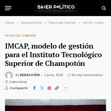
Home
Quintana Roo
Playa del Carmen
IMCAP, modelo de gestión para el Instituto Tecnológico Superior de Champotón
»
»
»
PLAYA DEL CARMEN
IMCAP, modelo de gestión
para el Instituto Tecnológico
Superior de Champotón
By
REDACCIÓN
2 junio, 2026
No hay comentarios
2 Mins Read
Compartir