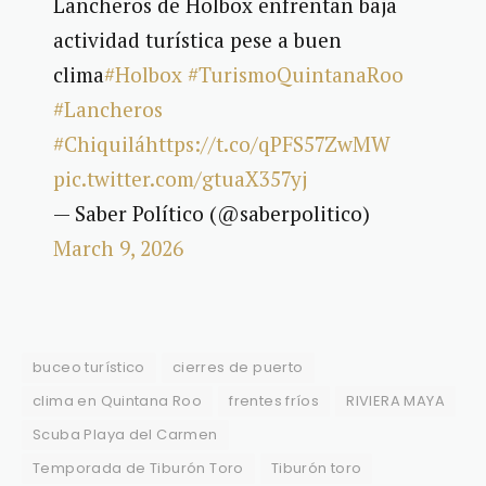
Lancheros de Holbox enfrentan baja
actividad turística pese a buen
clima
#Holbox
#TurismoQuintanaRoo
#Lancheros
#Chiquilá
https://t.co/qPFS57ZwMW
pic.twitter.com/gtuaX357yj
— Saber Político (@saberpolitico)
March 9, 2026
buceo turístico
cierres de puerto
clima en Quintana Roo
frentes fríos
RIVIERA MAYA
Scuba Playa del Carmen
Temporada de Tiburón Toro
Tiburón toro