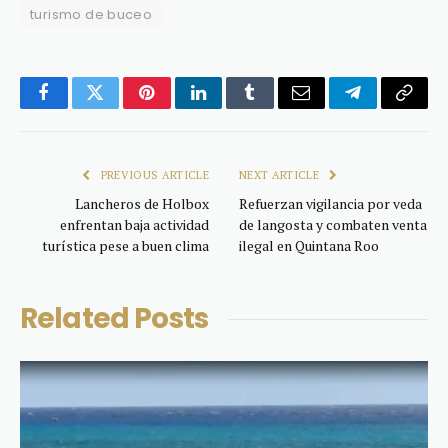
turismo de buceo
Facebook
Twitter
Pinterest
LinkedIn
Tumblr
Email
Telegram
Copy
Link
PREVIOUS ARTICLE
NEXT ARTICLE
Lancheros de Holbox
Refuerzan vigilancia por veda
enfrentan baja actividad
de langosta y combaten venta
turística pese a buen clima
ilegal en Quintana Roo
Related
Posts