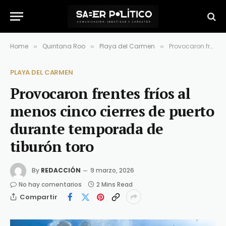
Home
Quintana Roo
Playa del Carmen
Provocaron frentes fríos al menos cinco cierres de puerto durante temporada de tiburón toro
»
»
»
PLAYA DEL CARMEN
Provocaron frentes fríos al
menos cinco cierres de puerto
durante temporada de
tiburón toro
By
REDACCIÓN
9 marzo, 2026
No hay comentarios
2 Mins Read
Compartir