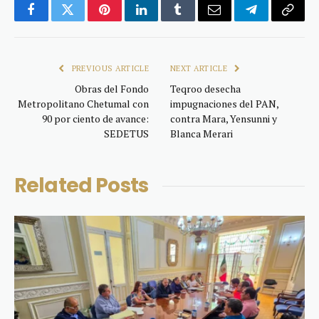
Facebook
Twitter
Pinterest
LinkedIn
Tumblr
Email
Telegram
Copy
Link
PREVIOUS ARTICLE
NEXT ARTICLE
Obras del Fondo
Teqroo desecha
Metropolitano Chetumal con
impugnaciones del PAN,
90 por ciento de avance:
contra Mara, Yensunni y
SEDETUS
Blanca Merari
Related
Posts