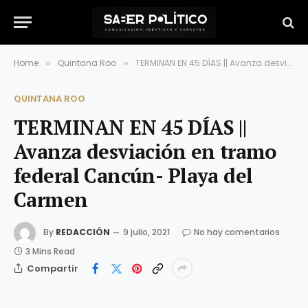
Home
Quintana Roo
TERMINAN EN 45 DÍAS || Avanza desviación en tramo federal Cancún- Playa del Carmen
»
»
QUINTANA ROO
TERMINAN EN 45 DÍAS ||
Avanza desviación en tramo
federal Cancún- Playa del
Carmen
By
REDACCIÓN
9 julio, 2021
No hay comentarios
3 Mins Read
Compartir