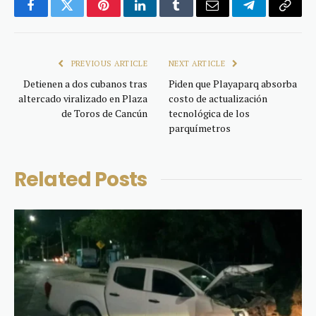
Facebook
Twitter
Pinterest
LinkedIn
Tumblr
Email
Telegram
Copy
Link
PREVIOUS ARTICLE
NEXT ARTICLE
Detienen a dos cubanos tras
Piden que Playaparq absorba
altercado viralizado en Plaza
costo de actualización
de Toros de Cancún
tecnológica de los
parquímetros
Related
Posts