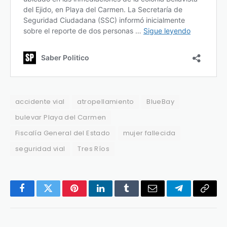
accidente vial
atropellamiento
BlueBay
bulevar Playa del Carmen
Fiscalía General del Estado
mujer fallecida
seguridad vial
Tres Ríos
Facebook
Twitter
Pinterest
LinkedIn
Tumblr
Email
Telegram
Copy
Link