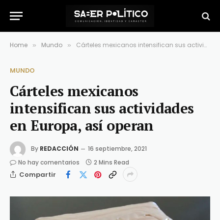
Home
Mundo
Cárteles mexicanos intensifican sus actividades en Europa, así operan
»
»
MUNDO
Cárteles mexicanos
intensifican sus actividades
en Europa, así operan
By
REDACCIÓN
16 septiembre, 2021
No hay comentarios
2 Mins Read
Compartir