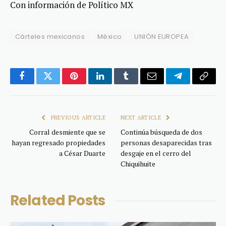
Con información de Político MX
Cárteles mexicanos
México
UNIÓN EUROPEA
Facebook
Twitter
Pinterest
LinkedIn
Tumblr
Email
Telegram
Copy
Link
PREVIOUS ARTICLE
NEXT ARTICLE
Corral desmiente que se
Continúa búsqueda de dos
hayan regresado propiedades
personas desaparecidas tras
a César Duarte
desgaje en el cerro del
Chiquihuite
Related
Posts