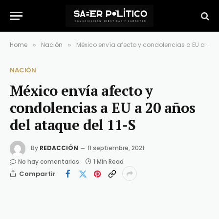
Home
Nación
México envía afecto y condolencias a EU a 20 años del ataque del 11-S
»
»
NACIÓN
México envía afecto y
condolencias a EU a 20 años
del ataque del 11-S
By
REDACCIÓN
11 septiembre, 2021
No hay comentarios
1 Min Read
Compartir