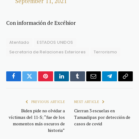
September 11, 2021
Con información de Excélsior
Atentado
ESTADOS UNIDOS
Secretaria de Relaciones Exteriores
Terrorismo
Facebook
Twitter
Pinterest
LinkedIn
Tumblr
Email
Telegram
Copy
Link
PREVIOUS ARTICLE
NEXT ARTICLE
Biden pide no olvidar a
Cierran 3 escuelas en
víctimas del 11-S; “fue de los
Tamaulipas por detección de
momentos más oscuros de
casos de covid
historia”