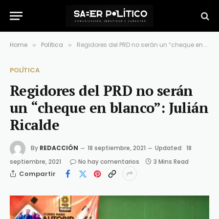
Home
Política
Regidores del PRD no serán un “cheque en blanco”: Julián Ricalde
»
»
POLÍTICA
Regidores del PRD no serán
un “cheque en blanco”: Julián
Ricalde
By
REDACCIÓN
18 septiembre, 2021
Updated:
18
septiembre, 2021
No hay comentarios
3 Mins Read
Compartir