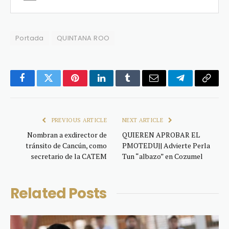
Portada
QUINTANA ROO
Facebook
Twitter
Pinterest
LinkedIn
Tumblr
Email
Telegram
Copy
Link
PREVIOUS ARTICLE
NEXT ARTICLE
Nombran a exdirector de
QUIEREN APROBAR EL
tránsito de Cancún, como
PMOTEDU|| Advierte Perla
secretario de la CATEM
Tun “albazo” en Cozumel
Related
Posts